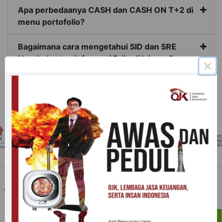
Apa perbedaanya CASH dan CASH ON T+2 di
menu portofolio?
Bagaimana cara mengetahui SID dan SRE
Nasabah, atau informasi Pribadi lainnya?
×
Bagaimana cara memesan atau membeli saham
via E-IPO
PT. Profindo Sekuritas Indonesia is part a group