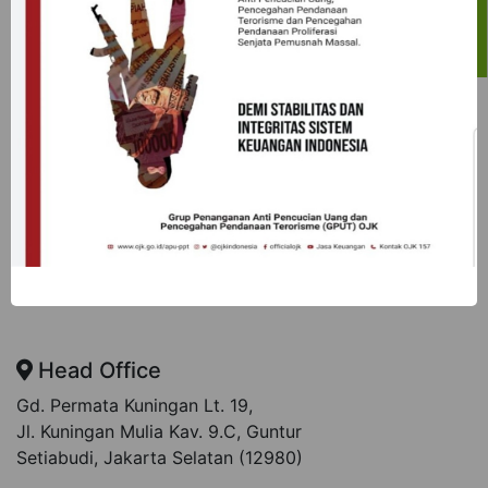
engaged in CPO Plantation, Coal, Property, Retail and
Distribution. Established in 1990, PT. Profindo
Sekuritas Indonesia is subsidiary of the PT Profindo
Asia Investama an investment or private equity arm of
the group.
PT. Profindo Sekuritas Indonesia berizin dan diawasi
oleh Otoritas Jasa Keuangan.
Head Office
Gd. Permata Kuningan Lt. 19,
Jl. Kuningan Mulia Kav. 9.C, Guntur
Setiabudi, Jakarta Selatan (12980)