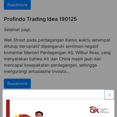
Readmore
Profindo Trading Idea 190125
Selamat pagi,
Wall Street pada perdagangan Kamis waktu setempat
ditutup bervariatif dipengaruhi sentimen negatif
komentar Menteri Perdagangan AS, Wilbur Ross, yang
menyatakan bahwa AS dan China masih jauh dari
mencapai kesepakatan perdagangan, sehingga
mengurangi antusiasme investo...
Readmore
×
Profindo Trading Idea 190124
Selamat pagi,