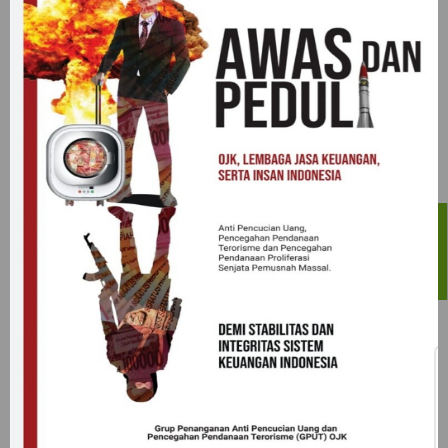
Wall Street pada perdagangan Rabu waktu setempat
kompak ditutup menguat didorong oleh rilis laporan
keuangan beberapa perusahaanseperti IBM, United
Technologies, dan Procter & Gamble berada diatas
eskpektasi. Secara keseluruhan, laba perusahaan-
perusahaan tersebut tela...
Readmore
Profindo Trading Idea 190123
Selamat pagi,
Wall Street pada perdagangan Selasa waktu setempat
berakhir melemah lebih dari satu persen dipicu
menyusul lemahnya rilis data perekonomian China
yakni PDB tumbuh 6.6% sesuai dengan perkiraan
namun juga menjadi laju terlemah yang dibukukan
China sejak 1990. Hal ini ke...