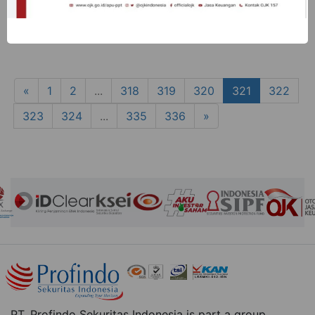
Readmore
«
1
2
...
318
319
320
321
322
323
324
...
335
336
»
PT. Profindo Sekuritas Indonesia is part a group